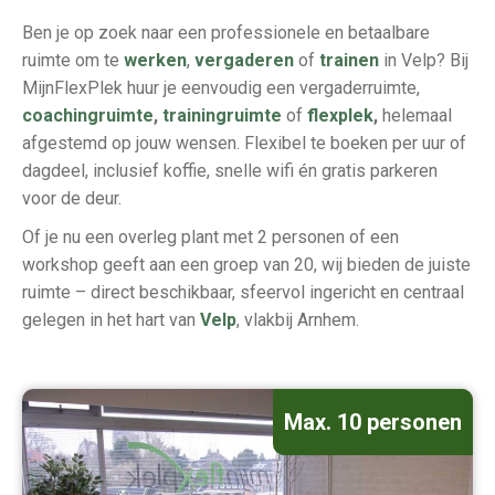
Ben je op zoek naar een professionele en betaalbare
ruimte om te
werken
,
vergaderen
of
trainen
in Velp? Bij
MijnFlexPlek huur je eenvoudig een vergaderruimte,
coachingruimte
,
trainingruimte
of
flexplek
,
helemaal
afgestemd op jouw wensen. Flexibel te boeken per uur of
dagdeel, inclusief koffie, snelle wifi én gratis parkeren
voor de deur.
Of je nu een overleg plant met 2 personen of een
workshop geeft aan een groep van 20, wij bieden de juiste
ruimte – direct beschikbaar, sfeervol ingericht en centraal
gelegen in het hart van
Velp
, vlakbij Arnhem.
Max. 10 personen