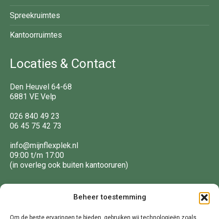
Spreekruimtes
Kantoorruimtes
Locaties & Contact
Den Heuvel 64-68
6881 VE Velp
026 840 49 23
06 45 75 42 73
info@mijnflexplek.nl
09:00 t/m 17:00
(in overleg ook buiten kantooruren)
Volg ons
Beheer toestemming
Om de beste ervaringen te bieden, gebruiken wij technologieën zoals