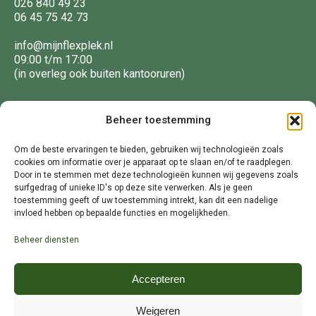
026 840 49 23
06 45 75 42 73
info@mijnflexplek.nl
09:00 t/m 17:00
(in overleg ook buiten kantooruren)
Volg ons
Beheer toestemming
Om de beste ervaringen te bieden, gebruiken wij technologieën zoals
f
in
cookies om informatie over je apparaat op te slaan en/of te raadplegen.
Door in te stemmen met deze technologieën kunnen wij gegevens zoals
surfgedrag of unieke ID's op deze site verwerken. Als je geen
toestemming geeft of uw toestemming intrekt, kan dit een nadelige
invloed hebben op bepaalde functies en mogelijkheden.
Beheer diensten
Accepteren
Weigeren