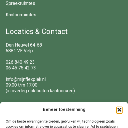
Spreekruimtes
Kantoorruimtes
Locaties & Contact
Den Heuvel 64-68
6881 VE Velp
026 840 49 23
06 45 75 42 73
info@mijnflexplek.nl
09:00 t/m 17:00
(in overleg ook buiten kantooruren)
Volg ons
Beheer toestemming
Om de beste ervaringen te bieden, gebruiken wij technologieën zoals
f
in
cookies om informatie over je apparaat op te slaan en/of te raadplegen.